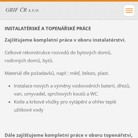
GRIF ČR s.r.o.
INSTALATÉRSKÉ A TOPENÁŘSKÉ PRÁCE
Zajišťujeme kompletní práce v oboru instalatérství.
Celkové rekonstrukce rozvodů do bytových domů,
rodinných domů, bytů.
Materiál dle požadavků, např.: měď, železo, plast.
Instalace nových a výměny vodovodních baterií, dřezů,
van, umyvadel, sprchových koutů a WC.
Kotle a krbové vložky pro vytápění a ohřev teplé
užitkové vody
Dále zajišťujeme kompletní práce v oboru topenářství,