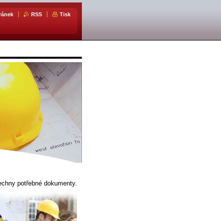
ránek
RSS
Tisk
šechny potřebné dokumenty.