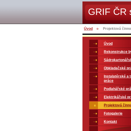
GRIF ČR s
Úvod
Projektová činno
Úvod
Rekonstrukce b
Sádrokartonářs
Obkladačské pr
Instalatérské a
práce
Podlahářské pr
Elektrikářské p
Projektová činn
Fotogalerie
Kontakt