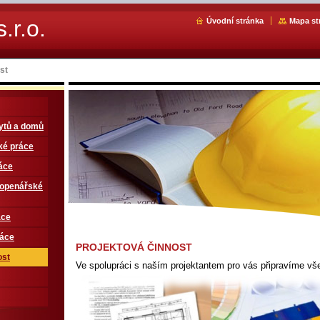
.r.o.
Úvodní stránka
Mapa st
st
ytů a domů
ké práce
áce
 topenářské
áce
ráce
PROJEKTOVÁ ČINNOST
ost
Ve spolupráci s naším projektantem pro vás připravíme v