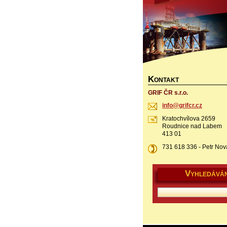
K
ONTAKT
GRIF ČR s.r.o.
info@gri
fcr.cz
Kratochvílova 2659
Roudnice nad Labem
413 01
731 618 336 - Petr Nov
V
YHLEDÁVÁN