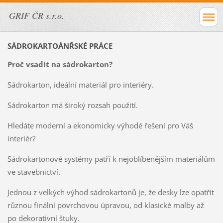
GRIF ČR s.r.o.
SÁDROKARTOÁNŘSKÉ PRÁCE
Proč vsadit na sádrokarton?
Sádrokarton, ideální materiál pro interiéry.
Sádrokarton má široký rozsah použití.
Hledáte moderní a ekonomicky výhodé řešení pro Váš
interiér?
Sádrokartonové systémy patří k nejoblíbenějším materiálům
ve stavebnictví.
Jednou z velkých výhod sádrokartonů je, že desky lze opatřit
různou finální povrchovou úpravou, od klasické malby až
po dekorativní štuky.