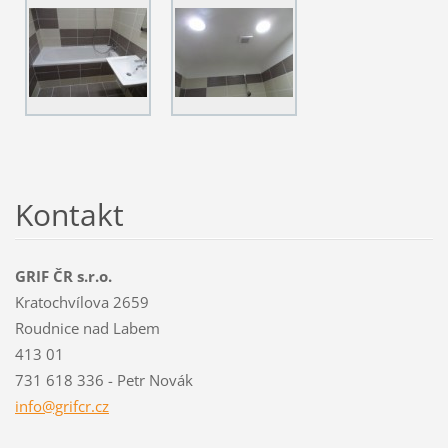
Kontakt
GRIF ČR s.r.o.
Kratochvílova 2659
Roudnice nad Labem
413 01
731 618 336 - Petr Novák
info@gri
fcr.cz